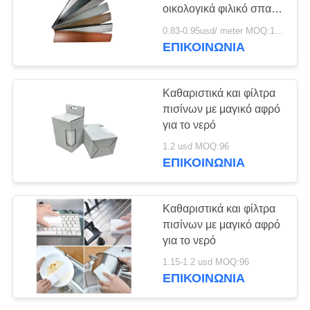
οικολογικά φιλικό σπα
θερμό μπάνιο ντουλάπια
0.83-0.95usd/ meter MOQ:1000
PS για εξωτερικό μπάνιο
ΕΠΙΚΟΙΝΩΝΊΑ
33
συντήρηση-ελεύθερο
Κολυμπήστε τις
πλαστικό
Καθαριστικά και φίλτρα
καλύψεις SPA
πισίνων με μαγικό αφρό
για το νερό
1.2 usd MOQ:96
ΕΠΙΚΟΙΝΩΝΊΑ
16
Καθαριστικά και φίλτρα
Ξύλινη καυτή
πισίνων με μαγικό αφρό
για το νερό
κάλυψη σκαφών
1.15-1.2 usd MOQ:96
ΕΠΙΚΟΙΝΩΝΊΑ