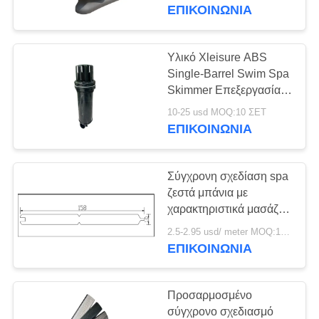
ΕΠΙΚΟΙΝΩΝΊΑ
ΠΟΙΟΤΙΚΌΣ
ΈΛΕΓΧΟΣ
Υλικό Xleisure ABS
110
Single-Barrel Swim Spa
Hot Tub Spa
Skimmer Επεξεργασία
ΕΠΑΦΉ
νερού Συσκευές 20-50L
καλύψεις
10-25 usd MOQ:10 ΣΕΤ
για φίλτρο πισίνας
ΕΠΙΚΟΙΝΩΝΊΑ
ΖΗΤΉΣΤΕ
ΈΝΑ
Σύγχρονη σχεδίαση spa
ΑΠΌΣΠΑΣΜΑ
ζεστά μπάνια με
χαρακτηριστικά μασάζ
4
δωρεάν συντήρηση
SITEMAP
2.5-2.95 usd/ meter MOQ:1000
Παγωμένη
μπάνιο ντουλάπια
ΕΠΙΚΟΙΝΩΝΊΑ
φούστα Πίνακα για
μπανιέρα.
PRIVACY
εξωτερικές πισίνες
Προσαρμοσμένο
POLICY
σύγχρονο σχεδιασμό