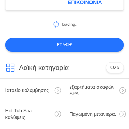
ΕΠΙΚΟΙΝΩΝΊΑ
Bathtub
20
loading...
Hot Tub Spa βήματα
ΕΠΑΦΉ!
Λαϊκή κατηγορία
Όλα
163
Κασέτα φίλτρων
εξαρτήματα σκαφών
Ιατρείο κολύμβησης
SPA
SPA
Hot Tub Spa
Παγωμένη μπανιέρα.
καλύψεις