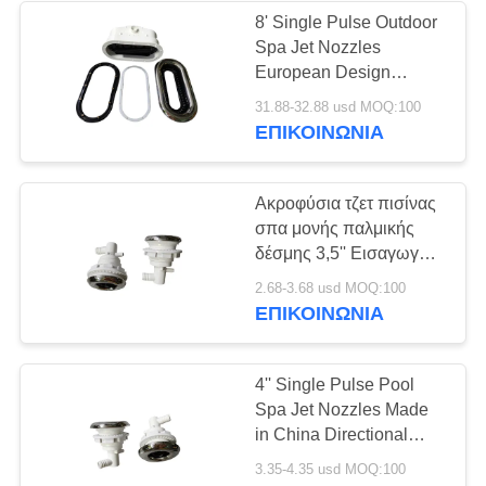
8' Single Pulse Outdoor
Spa Jet Nozzles
6
European Design
Inflatable Spa
Factory Άνοιξη του
31.88-32.88 usd MOQ:100
νερού κατευθυνόμενη
ΕΠΙΚΟΙΝΩΝΊΑ
κάλυψη
είσοδος ροής για την
πισίνα του Spa
Ακροφύσια τζετ πισίνας
σπα μονής παλμικής
δέσμης 3,5'' Εισαγωγή
κατεύθυνσης ροής για
46
2.68-3.68 usd MOQ:100
υπαίθριο σπα,
ΕΠΙΚΟΙΝΩΝΊΑ
Ανυψωτής κάλυψης
υδρομασάζ, πισίνα
κολύμβησης, μπανιέρα -
SPA
Κατασκευασμένο στην
4'' Single Pulse Pool
Κίνα
Spa Jet Nozzles Made
in China Directional
Flow Inlet for Outdoor
3.35-4.35 usd MOQ:100
Spa Hot Tub Swim Pool