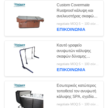
Custom Covermate
Rustproof κάλυψη και
6
ανελκυστήρας σκαφών
Inflatable Spa
ανελκυστήρων Easy
negotiate MOQ:5 ~ 100 σύνολο
Spa κάλυψης μαύροι
ΕΠΙΚΟΙΝΩΝΊΑ
κάλυψη
καυτοί
Καυτό γραφείο
ανυψωτών κάλυψης
σκαφών δύναμης
ανυψωτών κάλυψης
46
negotiate MOQ:5 ~ 100 σύνολο
ανοξείδωτου SPA -
ΕΠΙΚΟΙΝΩΝΊΑ
Ανυψωτής κάλυψης
τοποθετήστε την
εγκατάσταση
SPA
Εσωτερικός κατώτερος
τοποθετεί τον ανυψωτή
κάλυψης SPA, σχεδίασε
καλά τα καυτά
negotiate MOQ:5 ~ 100 σύνολο
υποστηρίγματα