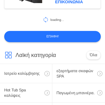
ΕΠΙΚΟΙΝΩΝΊΑ
ανελκυστήρων κάλυψης
20
σκαφών
loading...
Hot Tub Spa βήματα
ΕΠΑΦΉ!
Λαϊκή κατηγορία
Όλα
163
Κασέτα φίλτρων
εξαρτήματα σκαφών
Ιατρείο κολύμβησης
SPA
SPA
Hot Tub Spa
Παγωμένη μπανιέρα.
καλύψεις