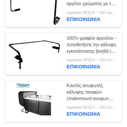
αργίλιο χρώματος με το
επίστρωμα σκονών
negotiate MOQ:5 ~ 100 σύνολο
ΕΠΙΚΟΙΝΩΝΊΑ
33
Κολυμπήστε τις
100% γραφείο αργιλίου -
καλύψεις SPA
τοποθετήστε την κάλυψη
εγκατάστασης βοηθά ΙΙΙ
Easy Spa και τον καυτό
negotiate MOQ:5 ~ 100 σύνολο
ανελκυστήρα κάλυψης
ΕΠΙΚΟΙΝΩΝΊΑ
σκαφών
16
Καυτός ανυψωτής
Ξύλινη καυτή
κάλυψης σκαφών
Undermount ανυψωτών
κάλυψη σκαφών
Adjustable Aluminum
negotiate MOQ:5 ~ 100 σύνολο
Spa κάλυψης
ΕΠΙΚΟΙΝΩΝΊΑ