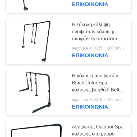
κάλυψη σκαφών
ΕΠΙΚΟΙΝΩΝΊΑ
ΠΟΙΟΤΙΚΌΣ
ΈΛΕΓΧΟΣ
Η εύκολη κάλυψη
110
ανυψωτών κάλυψης
Hot Tub Spa
σκαφών εγκατάστασης
ΕΠΑΦΉ
καυτή βοηθά τις
καλύψεις
negotiate MOQ:5 ~ 100 σύνολο
καλύψεις τετραγώνων
ΕΠΙΚΟΙΝΩΝΊΑ
ΖΗΤΉΣΤΕ
τακτοποιήσεων Ι και
Rectangle Spa
ΈΝΑ
Η κάλυψη ανυψωτών
ΑΠΌΣΠΑΣΜΑ
Black Color Spa
κάλυψης βοηθά ΙΙ Better
4
Fit In-ground Spa
SITEMAP
negotiate MOQ:5 ~ 100 σύνολο
Παγωμένη
ΕΠΙΚΟΙΝΩΝΊΑ
μπανιέρα.
PRIVACY
Ανυψωτής Outdoor Spa
POLICY
κάλυψης στο μαύρο