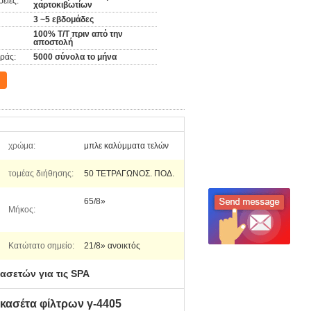
ειες:
χαρτοκιβωτίων
3 ~5 εβδομάδες
100% T/T πριν από την
αποστολή
ράς:
5000 σύνολα το μήνα
χρώμα:
μπλε καλύμματα τελών
τομέας διήθησης:
50 ΤΕΤΡΑΓΩΝΟΣ. ΠΟΔ.
65/8»
Μήκος:
Κατώτατο σημείο:
21/8» ανοικτός
ασετών για τις SPA
 κασέτα φίλτρων γ-4405