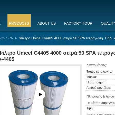
E
PRODUCTS
ABOUT US
FACTORY TOUR
QUALIT
ρων SPA
Φίλτρο Unicel C4405 4000 σειρά 50 SPA τετράγωνη. Πόδ. 
Φίλτρο Unicel C4405 4000 σειρά 50 SPA τετράγ
γ-4405
Λεπτομέρειες:
Τόπος καταγωγής:
Μάρκα:
Πιστοποίηση:
Αριθμό μοντέλου:
Πληρωμής & Αποστ
Ποσότητα παραγγελί
Τιμή: