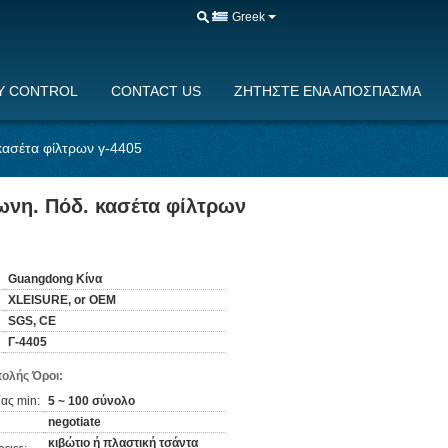
Greek
Y CONTROL
CONTACT US
ΖΗΤΉΣΤΕ ΈΝΑ ΑΠΌΣΠΑΣΜΑ
κασέτα φίλτρων γ-4405
ωνη. Πόδ. κασέτα φίλτρων
Guangdong Κίνα
XLEISURE, or OEM
SGS, CE
Γ-4405
ολής Όροι:
ας min:
5 ~ 100 σύνολο
negotiate
κιβώτιο ή πλαστική τσάντα