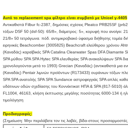
Αυτό το replacement spa φίλτρο είναι συμβατό με Unicel γ-4405
Αντικαθιστά Filbur fc-2387, δημόσιες σχέσεις Pleatco PRB25SF (prb
τόξων DSF 50 (dsf-50): 65/8», διάμετρος: 5», κορυφή που ανοίγει: 21
21/8» 50 τετράγωνα. πόδ. αντιμικροβιακό ύφασμα διήθησης τομέα δι
ειρηνικές Beachcomber (3005825) Beachcraft ελεύθερου χρόνου Ahtr
(Καναδάς) καραϊβικές SPA Catalina Clearwater Spas DFA Diamante
SPA μύθου SPA SPA Hytec SPA ελευθερίας SPA ανακαλύψεων SPA δι
χρονολογούνται μετά το 1993) Grecian (Καναδάς) (αντικαθιστά μια ε
(Καναδάς) Pentair λιμνών προϊόντων (R173433) ουράνιων τόξων π
SPA SPA ανατολής SPA SPA Sundance αστροφεγγιάς SPA απλές καθο
υδάτινων οδών σχεδίασης του Κοννέκτικατ ΗΠΑ & SPA (817-5010) άλ
FL1004, 46163, κλήση έκπτωσης μεγάλης ποσότητας 6000-134 ή ηλε
τιμολόγηση
Προδιαγραφές:
(Σημείωση: Μην περιλάβετε τον τις λαβές, βίδα-στους προσαρμοστές,