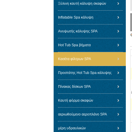
Ξύλινη καυτή κάλυψη σκαφών
Inflatable Spa κάλυψη
Ανυψωτής κάλυψης SPA
Hot Tub Spa βήματα
Κασέτα φίλτρων SPA
Προστάτης Hot Tub Spa κάλυψης
Πίνακας δίσκων SPA
Καυτή φόρμα σκαφών
αεριωθούμενο αεροπλάνο SPA
μέρη υδραυλικών