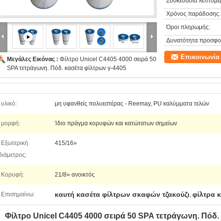
Συσκευασία λεπτομέρ
Χρόνος παράδοσης:
Όροι πληρωμής:
Δυνατότητα προσφο
Επικοινωνία
Μεγάλες Εικόνας :
Φίλτρο Unicel C4405 4000 σειρά 50
SPA τετράγωνη. Πόδ. κασέτα φίλτρων γ-4405
υλικό:
μη υφανθείς πολυεστέρας - Reemay, PU καλύμματα τελών
μορφή:
Ίδιο πράγμα κορυφών και κατώτατων σημείων
Εξωτερική
415/16»
διάμετρος:
Κορυφή:
21/8» ανοικτός
καυτή κασέτα φίλτρων σκαφών τζακούζι
φίλτρα κ
Επισημαίνω:
,
Φίλτρο Unicel C4405 4000 σειρά 50 SPA τετράγωνη. Πόδ.