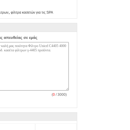
,
ίλτρων
φίλτρα κασετών για τις SPA
ας απευθείας σε εμάς
(
0
/ 3000)