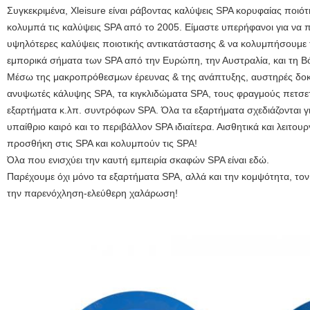
Συγκεκριμένα, Xleisure είναι ράβοντας καλύψεις SPA κορυφαίας ποιό
κολυμπά τις καλύψεις SPA από το 2005. Είμαστε υπερήφανοι για να 
υψηλότερες καλύψεις ποιοτικής αντικατάστασης & να κολυμπήσουμε τ
εμπορικά σήματα των SPA από την Ευρώπη, την Αυστραλία, και τη Βό
Μέσω της μακροπρόθεσμων έρευνας & της ανάπτυξης, αυστηρές δοκιμ
ανυψωτές κάλυψης SPA, τα κιγκλιδώματα SPA, τους φραγμούς πετσε
εξαρτήματα κ.λπ. συντρόφων SPA. Όλα τα εξαρτήματα σχεδιάζονται γ
υπαίθριο καιρό και το περιβάλλον SPA ιδιαίτερα. Αισθητικά και λειτουργ
προσθήκη στις SPA και κολυμπούν τις SPA!
Όλα που ενισχύει την καυτή εμπειρία σκαφών SPA είναι εδώ.
Παρέχουμε όχι μόνο τα εξαρτήματα SPA, αλλά και την κομψότητα, τον
την παρενόχληση-ελεύθερη χαλάρωση!