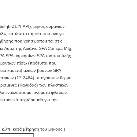
25sf-jh-ΖΕΥΓΆΡΙ), μήκος ουράνιων
/8», κατώτατο σημείο που ανοίγει:
ήθησης που χρησιμοποιείται στις
ia Aqua της Αριζόνα SPA Canspa Mfg.
 SPA SPA μαρκησίων SPA τρόπου ζωής
αμαντιών πίσω (πρότυπα που
νιαία κασέτα) αλκών βουνών SPA
λαστικών (17-2464) υπογραφών θερμο
ρισμένες (Καναδάς) των πλαστικών
λα εναλλάσσομαι ονόματα φίλτρων:
κτρονικό ταχυδρομείο για την
 κ.λπ. κατά μέτρηση του μήκους.)