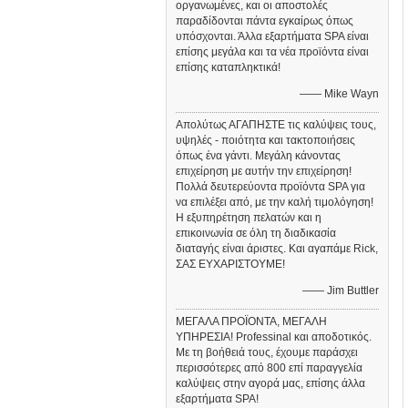
οργανωμένες, και οι αποστολές
παραδίδονται πάντα εγκαίρως όπως
υπόσχονται. Άλλα εξαρτήματα SPA είναι
επίσης μεγάλα και τα νέα προϊόντα είναι
επίσης καταπληκτικά!
—— Mike Wayn
Απολύτως ΑΓΑΠΗΣΤΕ τις καλύψεις τους,
υψηλές - ποιότητα και τακτοποιήσεις
όπως ένα γάντι. Μεγάλη κάνοντας
επιχείρηση με αυτήν την επιχείρηση!
Πολλά δευτερεύοντα προϊόντα SPA για
να επιλέξει από, με την καλή τιμολόγηση!
Η εξυπηρέτηση πελατών και η
επικοινωνία σε όλη τη διαδικασία
διαταγής είναι άριστες. Και αγαπάμε Rick,
ΣΑΣ ΕΥΧΑΡΙΣΤΟΥΜΕ!
—— Jim Buttler
ΜΕΓΑΛΑ ΠΡΟΪΟΝΤΑ, ΜΕΓΑΛΗ
ΥΠΗΡΕΣΙΑ! Professinal και αποδοτικός.
Με τη βοήθειά τους, έχουμε παράσχει
περισσότερες από 800 επί παραγγελία
καλύψεις στην αγορά μας, επίσης άλλα
εξαρτήματα SPA!