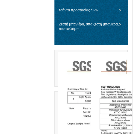
τσάντα προστασίας SPA
Ζεστή μπανιέρα, σπα ζεστή μπανιέρα,
σπα κολύμπι