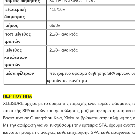
τομέας
διήθησης
50 ΤΕΤΡΑΓΩΝΟΣ. ΠΟΔ.
εξωτερική
415/16»
διάμετρος
μήκος
65/8»
τοπ μέγεθος
21/8» ανοικτός
τρυπών
μέγεθος
21/8» ανοικτός
κατώτατων
τρυπών
μέσα φίλτρων
πτυχωμένο ύφασμα διήθησης SPA λιμνών, υ
κρατώντας ικανότητα
ΠΕΡΙΠΟΥ ΗΠΑ
XLEISURE άρχισε με το όραμα της παροχής ενός ευρέος φάσματος 
ποιοτικής SPA καυτών και της πώλησης, μαζί με την άριστη υπηρεσία,
Βασισμένο σε Guangzhou Κίνα, Xleisure βρίσκεται στην πλήμνη της κ
Με την αφιέρωση για να ενισχύσουμε την εμπειρία SPA, έχουμε αναπτ
ικανοποιήσουμε τις ανάγκες κάθε επιχείρησης SPA, κάθε εισαγωγέα κ