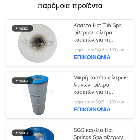
παρόμοια προϊόντα
Κασέτα Hot Tub Spa
φίλτρων, φίλτρα
κασετών για τη
χαμηλή συντήρηση
negotiate MOQ:5 ~ 100 σύνολο
Filbur fc-2392 SPA
ΕΠΙΚΟΙΝΩΝΊΑ
Μικρή κασέτα φίλτρων
λιμνών, φίλτρα
κασετών για τη
χαμηλή συντήρηση
negotiate MOQ:5 ~ 100 σύνολο
SPA
ΕΠΙΚΟΙΝΩΝΊΑ
SGS κασέτα Hot
Springs Spa φίλτρων,