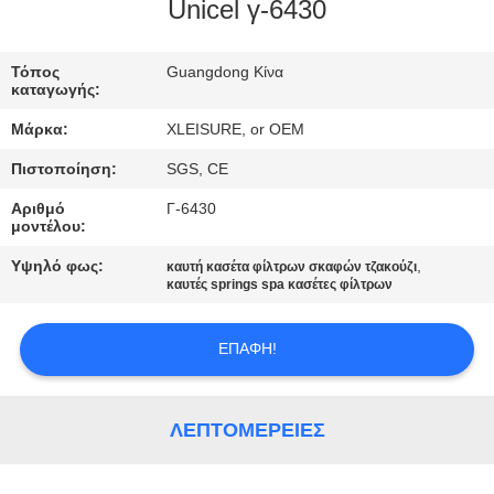
Unicel γ-6430
ΠΟΙΟΤΙΚΌΣ
Τόπος
Guangdong Κίνα
ΈΛΕΓΧΟΣ
καταγωγής:
Μάρκα:
XLEISURE, or OEM
ΕΠΑΦΉ
Πιστοποίηση:
SGS, CE
Αριθμό
Γ-6430
ΖΗΤΉΣΤΕ
μοντέλου:
ΈΝΑ
Υψηλό φως:
,
καυτή κασέτα φίλτρων σκαφών τζακούζι
ΑΠΌΣΠΑΣΜΑ
καυτές springs spa κασέτες φίλτρων
ΕΠΑΦΉ!
SITEMAP
PRIVACY
ΛΕΠΤΟΜΈΡΕΙΕΣ
POLICY