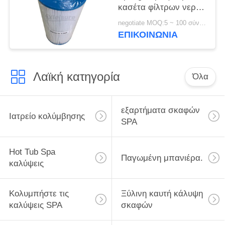
κασέτα φίλτρων νερού
SPA Unicel γ-6430
negotiate MOQ:5 ~ 100 σύνολο
ΕΠΙΚΟΙΝΩΝΊΑ
Λαϊκή κατηγορία
Όλα
εξαρτήματα σκαφών
Ιατρείο κολύμβησης
SPA
Hot Tub Spa
Παγωμένη μπανιέρα.
καλύψεις
Κολυμπήστε τις
Ξύλινη καυτή κάλυψη
καλύψεις SPA
σκαφών