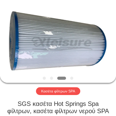
Xleisure
Limited.
All
Rights
Reserved.
Developed
by
ECER
ΑΡΧΙΚΉ
ΣΕΛΊΔΑ
ΠΡΟΪΌΝΤΑ
ΣΧΕΤΙΚΆ
ΜΕ
ΕΜΆΣ
Κασέτα φίλτρων SPA
ΓΎΡΟΣ
SGS κασέτα Hot Springs Spa
ΕΡΓΟΣΤΑΣΊΩΝ
φίλτρων, κασέτα φίλτρων νερού SPA