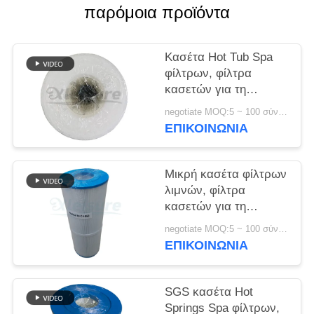
παρόμοια προϊόντα
Κασέτα Hot Tub Spa
φίλτρων, φίλτρα
κασετών για τη
χαμηλή συντήρηση
negotiate MOQ:5 ~ 100 σύνολο
Filbur fc-2392 SPA
ΕΠΙΚΟΙΝΩΝΊΑ
Μικρή κασέτα φίλτρων
λιμνών, φίλτρα
κασετών για τη
χαμηλή συντήρηση
negotiate MOQ:5 ~ 100 σύνολο
SPA
ΕΠΙΚΟΙΝΩΝΊΑ
SGS κασέτα Hot
Springs Spa φίλτρων,