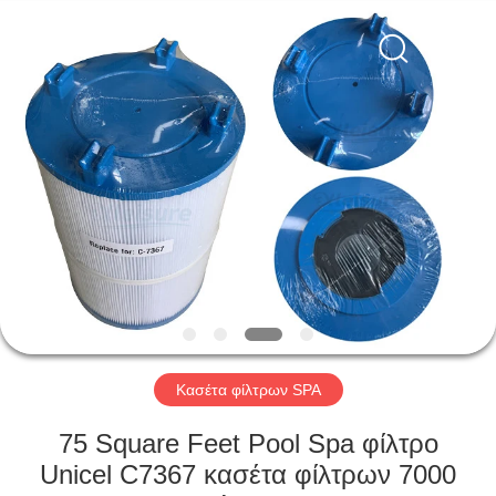
Xleisure
Limited.
All
Rights
Reserved.
Developed
by
ECER
ΑΡΧΙΚΉ
ΣΕΛΊΔΑ
ΠΡΟΪΌΝΤΑ
ΣΧΕΤΙΚΆ
ΜΕ
ΕΜΆΣ
Κασέτα φίλτρων SPA
ΓΎΡΟΣ
75 Square Feet Pool Spa φίλτρο
ΕΡΓΟΣΤΑΣΊΩΝ
Unicel C7367 κασέτα φίλτρων 7000