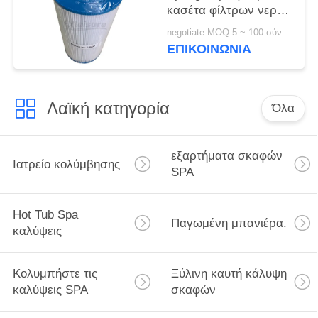
κασέτα φίλτρων νερού
SPA Unicel γ-6430
negotiate MOQ:5 ~ 100 σύνολο
ΕΠΙΚΟΙΝΩΝΊΑ
Λαϊκή κατηγορία
Όλα
εξαρτήματα σκαφών
Ιατρείο κολύμβησης
SPA
Hot Tub Spa
Παγωμένη μπανιέρα.
καλύψεις
Κολυμπήστε τις
Ξύλινη καυτή κάλυψη
καλύψεις SPA
σκαφών