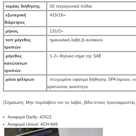
τομέας διήθησης
50 τετραγωνικά πόδια
εξωτερική
415/16»
διάμετρος
μήκος
131/2»
τοπ μέγεθος
ημικυκλική λαβή β-αυλακιού
τρυπών
μέγεθος
1-2» θηλυκό νήμα της SAE
κατώτατων
τρυπών
μέσα φίλτρων
πτυχωμένο ύφασμα διήθησης SPA λιμνών, υ
κρατώντας ικανότητα
(Σημείωση: Μην περιλάβετε τον τις λαβές, βίδα-στους προσαρμοστές,
Αναφορά Darlly: 42522
Αναφορά Unicel: 4CH-949