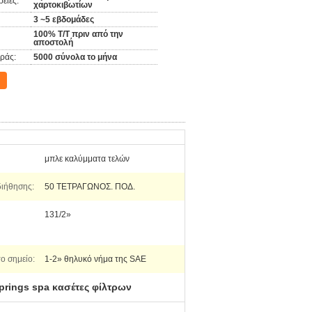
ειες:
χαρτοκιβωτίων
3 ~5 εβδομάδες
100% T/T πριν από την
αποστολή
ράς:
5000 σύνολα το μήνα
μπλε καλύμματα τελών
διήθησης:
50 ΤΕΤΡΑΓΩΝΟΣ. ΠΟΔ.
131/2»
ο σημείο:
1-2» θηλυκό νήμα της SAE
springs spa κασέτες φίλτρων