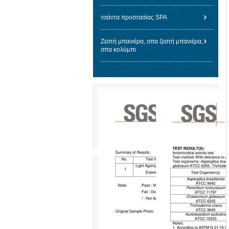
τσάντα προστασίας SPA
Ζεστή μπανιέρα, σπα ζεστή μπανιέρα,
σπα κολύμπι