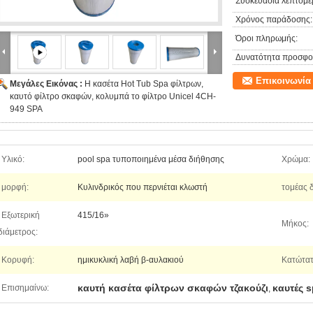
Συσκευασία λεπτομέρ
Χρόνος παράδοσης:
Όροι πληρωμής:
Δυνατότητα προσφο
Επικοινωνία
Μεγάλες Εικόνας :
Η κασέτα Hot Tub Spa φίλτρων,
καυτό φίλτρο σκαφών, κολυμπά το φίλτρο Unicel 4CH-
949 SPA
Υλικό:
pool spa τυποποιημένα μέσα διήθησης
Χρώμα:
μορφή:
Κυλινδρικός που περνιέται κλωστή
τομέας 
Εξωτερική
415/16»
Μήκος:
διάμετρος:
Κορυφή:
ημικυκλική λαβή β-αυλακιού
Κατώτατ
καυτή κασέτα φίλτρων σκαφών τζακούζι
καυτές 
Επισημαίνω:
,