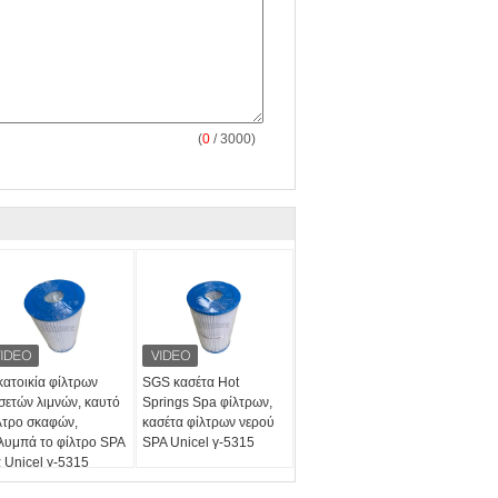
(
0
/ 3000)
κατοικία φίλτρων
SGS κασέτα Hot
σετών λιμνών, καυτό
Springs Spa φίλτρων,
λτρο σκαφών,
κασέτα φίλτρων νερού
λυμπά το φίλτρο SPA
SPA Unicel γ-5315
α Unicel γ-5315