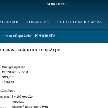
Greek
Y CONTROL
CONTACT US
ΖΗΤΉΣΤΕ ΈΝΑ ΑΠΌΣΠΑΣΜΑ
λυμπά το φίλτρο Unicel 4CH-949 SPA
σκαφών, κολυμπά το φίλτρο
Guangdong Κίνα
XLEISURE, or OEM
SGS, CE
4CH-949
ολής Όροι:
ας min:
5 ~ 100 σύνολο
negotiate
κιβώτιο ή πλαστική τσάντα