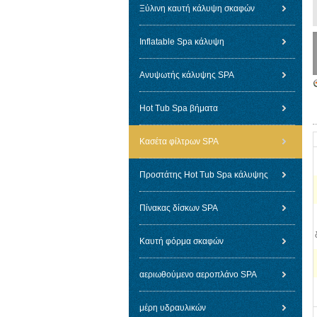
Ξύλινη καυτή κάλυψη σκαφών
Inflatable Spa κάλυψη
Ανυψωτής κάλυψης SPA
Hot Tub Spa βήματα
Κασέτα φίλτρων SPA
Προστάτης Hot Tub Spa κάλυψης
Πίνακας δίσκων SPA
Καυτή φόρμα σκαφών
αεριωθούμενο αεροπλάνο SPA
μέρη υδραυλικών