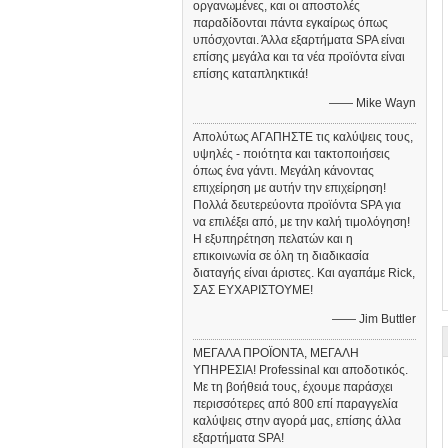
οργανωμένες, και οι αποστολές
παραδίδονται πάντα εγκαίρως όπως
υπόσχονται. Άλλα εξαρτήματα SPA είναι
επίσης μεγάλα και τα νέα προϊόντα είναι
επίσης καταπληκτικά!
—— Mike Wayn
Απολύτως ΑΓΑΠΗΣΤΕ τις καλύψεις τους,
υψηλές - ποιότητα και τακτοποιήσεις
όπως ένα γάντι. Μεγάλη κάνοντας
επιχείρηση με αυτήν την επιχείρηση!
Πολλά δευτερεύοντα προϊόντα SPA για
να επιλέξει από, με την καλή τιμολόγηση!
Η εξυπηρέτηση πελατών και η
επικοινωνία σε όλη τη διαδικασία
διαταγής είναι άριστες. Και αγαπάμε Rick,
ΣΑΣ ΕΥΧΑΡΙΣΤΟΥΜΕ!
—— Jim Buttler
ΜΕΓΑΛΑ ΠΡΟΪΟΝΤΑ, ΜΕΓΑΛΗ
ΥΠΗΡΕΣΙΑ! Professinal και αποδοτικός.
Με τη βοήθειά τους, έχουμε παράσχει
περισσότερες από 800 επί παραγγελία
καλύψεις στην αγορά μας, επίσης άλλα
εξαρτήματα SPA!