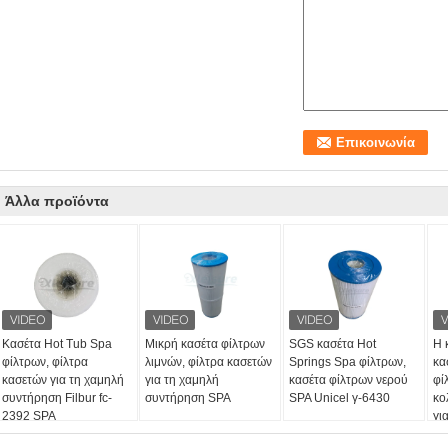
Άλλα προϊόντα
Κασέτα Hot Tub Spa
Μικρή κασέτα φίλτρων
SGS κασέτα Hot
Η 
φίλτρων, φίλτρα
λιμνών, φίλτρα κασετών
Springs Spa φίλτρων,
κα
κασετών για τη χαμηλή
για τη χαμηλή
κασέτα φίλτρων νερού
φί
συντήρηση Filbur fc-
συντήρηση SPA
SPA Unicel γ-6430
κο
2392 SPA
γι