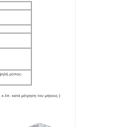
ψηλή ρύπος-
 κ.λπ. κατά μέτρηση του μήκους.)