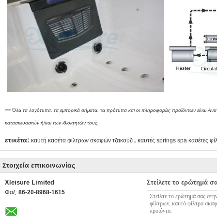
*** Όλα τα λογότυπα, τα εμπορικά σήματα, τα πρότυπα και οι πληροφορίες προϊόντων είναι Αν
κατασκευαστών ή/και των ιδιοκτητών τους.
,
ετικέτα:
καυτή κασέτα φίλτρων σκαφών τζακούζι
καυτές springs spa κασέτες φ
Στοιχεία επικοινωνίας
Xleisure Limited
Στείλετε το ερώτημά σ
Φαξ:
86-20-8968-1615