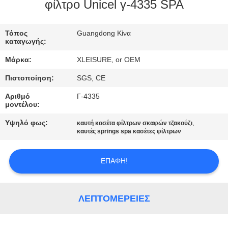
φίλτρο Unicel γ-4335 SPA
ΠΟΙΟΤΙΚΌΣ
Τόπος
Guangdong Κίνα
ΈΛΕΓΧΟΣ
καταγωγής:
Μάρκα:
XLEISURE, or OEM
ΕΠΑΦΉ
Πιστοποίηση:
SGS, CE
Αριθμό
Γ-4335
ΖΗΤΉΣΤΕ
μοντέλου:
ΈΝΑ
Υψηλό φως:
,
καυτή κασέτα φίλτρων σκαφών τζακούζι
ΑΠΌΣΠΑΣΜΑ
καυτές springs spa κασέτες φίλτρων
ΕΠΑΦΉ!
SITEMAP
PRIVACY
ΛΕΠΤΟΜΈΡΕΙΕΣ
POLICY