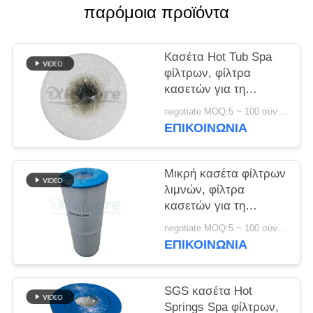
παρόμοια προϊόντα
Κασέτα Hot Tub Spa
φίλτρων, φίλτρα
κασετών για τη
χαμηλή συντήρηση
negotiate MOQ:5 ~ 100 σύνολο
Filbur fc-2392 SPA
ΕΠΙΚΟΙΝΩΝΊΑ
Μικρή κασέτα φίλτρων
λιμνών, φίλτρα
κασετών για τη
χαμηλή συντήρηση
negotiate MOQ:5 ~ 100 σύνολο
SPA
ΕΠΙΚΟΙΝΩΝΊΑ
SGS κασέτα Hot
Springs Spa φίλτρων,