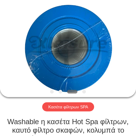
Xleisure
Limited.
All
Rights
Reserved.
Developed
by
ECER
ΑΡΧΙΚΉ
ΣΕΛΊΔΑ
ΠΡΟΪΌΝΤΑ
ΣΧΕΤΙΚΆ
ΜΕ
ΕΜΆΣ
Κασέτα φίλτρων SPA
ΓΎΡΟΣ
Washable η κασέτα Hot Spa φίλτρων,
ΕΡΓΟΣΤΑΣΊΩΝ
καυτό φίλτρο σκαφών, κολυμπά το