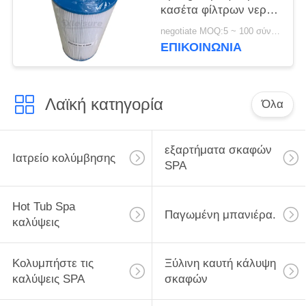
κασέτα φίλτρων νερού
SPA Unicel γ-6430
negotiate MOQ:5 ~ 100 σύνολο
ΕΠΙΚΟΙΝΩΝΊΑ
Λαϊκή κατηγορία
Όλα
εξαρτήματα σκαφών
Ιατρείο κολύμβησης
SPA
Hot Tub Spa
Παγωμένη μπανιέρα.
καλύψεις
Κολυμπήστε τις
Ξύλινη καυτή κάλυψη
καλύψεις SPA
σκαφών