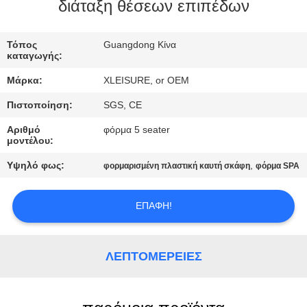
διάταξη θέσεων επιπέδων
ΠΟΙΟΤΙΚΌΣ
Τόπος
Guangdong Κίνα
ΈΛΕΓΧΟΣ
καταγωγής:
Μάρκα:
XLEISURE, or OEM
ΕΠΑΦΉ
Πιστοποίηση:
SGS, CE
Αριθμό
φόρμα 5 seater
ΖΗΤΉΣΤΕ
μοντέλου:
ΈΝΑ
Υψηλό φως:
,
φορμαρισμένη πλαστική καυτή σκάφη
φόρμα SPA
ΑΠΌΣΠΑΣΜΑ
ΕΠΑΦΉ!
SITEMAP
ΛΕΠΤΟΜΈΡΕΙΕΣ
PRIVACY
POLICY