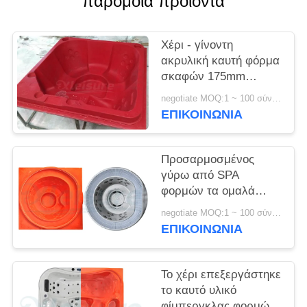
παρόμοια προϊόντα
Χέρι - γίνοντη
ακρυλική καυτή φόρμα
σκαφών 175mm
ακτίνα γωνιών με τα
negotiate MOQ:1 ~ 100 σύνολο
χωρίς εμπόδιο
ΕΠΙΚΟΙΝΩΝΊΑ
καθίσματα
Προσαρμοσμένος
γύρω από SPA
φορμών τα ομαλά
κιγκλιδώματα
negotiate MOQ:1 ~ 100 σύνολο
υπερχείλισης
ΕΠΙΚΟΙΝΩΝΊΑ
επιφάνειας υψηλής
αντοχής
Το χέρι επεξεργάστηκε
το καυτό υλικό
φίμπεργκλας φορμών