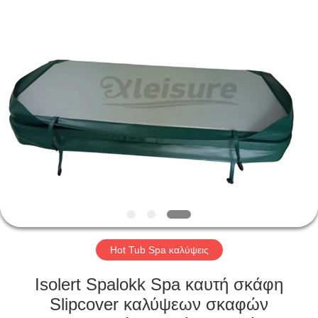
Limited.
All
Rights
Reserved.
Developed
by
ECER
ΑΡΧΙΚΉ
ΣΕΛΊΔΑ
ΠΡΟΪΌΝΤΑ
ΣΧΕΤΙΚΆ
ΜΕ
ΕΜΆΣ
Hot Tub Spa καλύψεις
ΓΎΡΟΣ
Isolert Spalokk Spa καυτή σκάφη
ΕΡΓΟΣΤΑΣΊΩΝ
Slipcover καλύψεων σκαφών