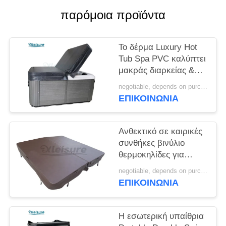
παρόμοια προϊόντα
Το δέρμα Luxury Hot
Tub Spa PVC καλύπτει
μακράς διαρκείας &
τον ειδικό για Acrylic
negotiable, depends on purchase volume MOQ:10 ~ 100 σύνολο
Spa
ΕΠΙΚΟΙΝΩΝΊΑ
Ανθεκτικό σε καιρικές
συνθήκες βινύλιο
θερμοκηλίδες για
κατοικίες πάχος 7cm
negotiable, depends on purchase volume MOQ:10 ~ 100 σύνολο
ΕΠΙΚΟΙΝΩΝΊΑ
Η εσωτερική υπαίθρια