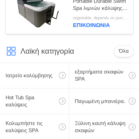
Portable Durable Swim
Spa λιμνών κάλυψης
Vinyl Spa κάλυψη
negotiable, depends on purchase volume MOQ:10 ~ 100 σύνολο
για???????????
ΕΠΙΚΟΙΝΩΝΊΑ
κολυμπά την καυτή
σκάφη για την υδρο
σκάφη θεραπείας
Λαϊκή κατηγορία
Όλα
εξαρτήματα σκαφών
Ιατρείο κολύμβησης
SPA
Hot Tub Spa
Παγωμένη μπανιέρα.
καλύψεις
Κολυμπήστε τις
Ξύλινη καυτή κάλυψη
καλύψεις SPA
σκαφών