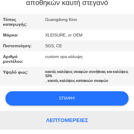
αποθηκών καυτή στεγανό
ΠΟΙΟΤΙΚΌΣ
Τόπος
Guangdong Κίνα
ΈΛΕΓΧΟΣ
καταγωγής:
Μάρκα:
XLEISURE, or OEM
ΕΠΑΦΉ
Πιστοποίηση:
SGS, CE
Αριθμό
custom spa κάλυψη
ΖΗΤΉΣΤΕ
μοντέλου:
ΈΝΑ
Υψηλό φως:
καυτές καλύψεις σκαφών συνήθειας και καλύψεις
SPA
ΑΠΌΣΠΑΣΜΑ
,
καυτές καλύψεις καπακιών σκαφών
SITEMAP
ΕΠΑΦΉ!
PRIVACY
ΛΕΠΤΟΜΈΡΕΙΕΣ
POLICY