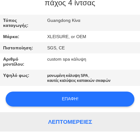
πάχος 4 ίντσας
ΠΟΙΟΤΙΚΌΣ
Τόπος
Guangdong Κίνα
ΈΛΕΓΧΟΣ
καταγωγής:
Μάρκα:
XLEISURE, or OEM
ΕΠΑΦΉ
Πιστοποίηση:
SGS, CE
Αριθμό
custom spa κάλυψη
ΖΗΤΉΣΤΕ
μοντέλου:
ΈΝΑ
Υψηλό φως:
,
μονωμένη κάλυψη SPA
ΑΠΌΣΠΑΣΜΑ
καυτές καλύψεις καπακιών σκαφών
ΕΠΑΦΉ!
SITEMAP
PRIVACY
ΛΕΠΤΟΜΈΡΕΙΕΣ
POLICY