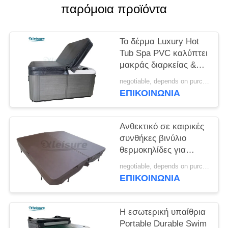
παρόμοια προϊόντα
Το δέρμα Luxury Hot
Tub Spa PVC καλύπτει
μακράς διαρκείας &
τον ειδικό για Acrylic
negotiable, depends on purchase volume MOQ:10 ~ 100 σύνολο
Spa
ΕΠΙΚΟΙΝΩΝΊΑ
Ανθεκτικό σε καιρικές
συνθήκες βινύλιο
θερμοκηλίδες για
κατοικίες πάχος 7cm
negotiable, depends on purchase volume MOQ:10 ~ 100 σύνολο
ΕΠΙΚΟΙΝΩΝΊΑ
Η εσωτερική υπαίθρια
Portable Durable Swim