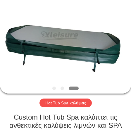
Limited.
All
Rights
Reserved.
Developed
by
ECER
ΑΡΧΙΚΉ
ΣΕΛΊΔΑ
ΠΡΟΪΌΝΤΑ
ΣΧΕΤΙΚΆ
ΜΕ
ΕΜΆΣ
Hot Tub Spa καλύψεις
ΓΎΡΟΣ
Custom Hot Tub Spa καλύπτει τις
ΕΡΓΟΣΤΑΣΊΩΝ
ανθεκτικές καλύψεις λιμνών και SPA