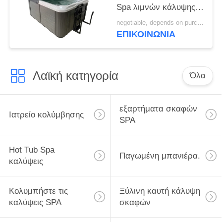
Spa λιμνών κάλυψης
Vinyl Spa κάλυψη
negotiable, depends on purchase volume MOQ:10 ~ 100 σύνολο
για???????????
ΕΠΙΚΟΙΝΩΝΊΑ
κολυμπά την καυτή
σκάφη για την υδρο
σκάφη θεραπείας
Λαϊκή κατηγορία
Όλα
εξαρτήματα σκαφών
Ιατρείο κολύμβησης
SPA
Hot Tub Spa
Παγωμένη μπανιέρα.
καλύψεις
Κολυμπήστε τις
Ξύλινη καυτή κάλυψη
καλύψεις SPA
σκαφών