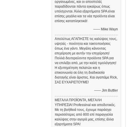
οργανωμένες, και οι αποστολές
παραδίδονται πάντα εγκαίρως όπως
υπόσχονται. Άλλα εξαρτήματα SPA είναι
επίσης μεγάλα και τα νέα προϊόντα είναι
επίσης καταπληκτικά!
—— Mike Wayn
Απολύτως ΑΓΑΠΗΣΤΕ τις καλύψεις τους,
υψηλές - ποιότητα και τακτοποιήσεις
όπως ένα γάντι. Μεγάλη κάνοντας
επιχείρηση με αυτήν την επιχείρηση!
Πολλά δευτερεύοντα προϊόντα SPA για
να επιλέξει από, με την καλή τιμολόγηση!
Η εξυπηρέτηση πελατών και η
επικοινωνία σε όλη τη διαδικασία
διαταγής είναι άριστες. Και αγαπάμε Rick,
ΣΑΣ ΕΥΧΑΡΙΣΤΟΥΜΕ!
—— Jim Buttler
ΜΕΓΑΛΑ ΠΡΟΪΟΝΤΑ, ΜΕΓΑΛΗ
ΥΠΗΡΕΣΙΑ! Professinal και αποδοτικός.
Με τη βοήθειά τους, έχουμε παράσχει
περισσότερες από 800 επί παραγγελία
καλύψεις στην αγορά μας, επίσης άλλα
εξαρτήματα SPA!