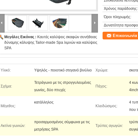
Συσκευασία λεπτομέρ
Χρόνος παράδοσης:
Όροι πληρωμής:
Δυνατότητα προσφο
Επικοινωνία
Μεγάλες Εικόνας :
Καυτές καλύψεις σκαφών συνήθειας
δύναμης κάλυψης Tailor-made Spa λιμνών και καλύψεις
SPA
Υλικό:
Υψηλός - ποιοτικό στεγανό βινύλιο
Χρώμα:
σκοτε
Τετράγωνο με τις στρογγυλευμένες
4 κων
Σχήμα:
Πάχος:
γωνίες, δύο πτυχές
4inc
κατάλληλος
4 τυπ
Μέγεθος:
Κλειδώσιμος:
που 
προσαρμοσμένος σύμφωνα με τις
τρύπ
Ακτίνα γωνιών:
Τρύπες αγωγών:
μετρήσεις SPA
συγκ