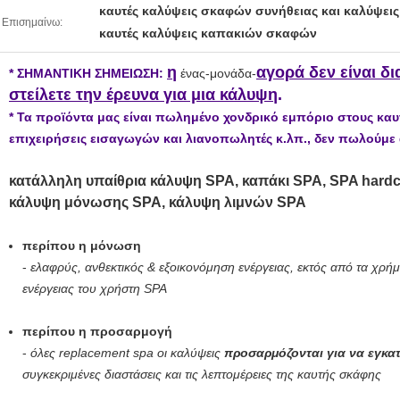
καυτές καλύψεις σκαφών συνήθειας και καλύψει
Επισημαίνω:
καυτές καλύψεις καπακιών σκαφών
η
αγορά δεν είναι δ
* ΣΗΜΑΝΤΙΚΗ ΣΗΜΕΙΩΣΗ:
ένας-μονάδα-
στείλετε την έρευνα για μια κάλυψη
.
* Τα προϊόντα μας είναι πωλημένο χονδρικό εμπόριο στους κ
επιχειρήσεις εισαγωγών και λιανοπωλητές κ.λπ., δεν πωλούμε
κατάλληλη υπαίθρια κάλυψη SPA, καπάκι SPA, SPA hardc
κάλυψη μόνωσης SPA, κάλυψη λιμνών SPA
περίπου η μόνωση
-
ελαφρύς, ανθεκτικός & εξοικονόμηση ενέργειας, εκτός από τα χρή
ενέργειας του χρήστη SPA
περίπου η προσαρμογή
-
όλες replacement spa οι καλύψεις
προσαρμόζονται για να εγκα
συγκεκριμένες διαστάσεις και τις λεπτομέρειες της καυτής σκάφης