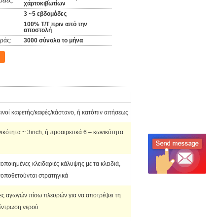
ειες:
χαρτοκιβωτίων
3 ~5 εβδομάδες
100% T/T πριν από την
αποστολή
ράς:
3000 σύνολα το μήνα
ινοί καφετής/καφές/κάστανο, ή κατόπιν αιτήσεως
ικότητα ~ 3inch, ή προαιρετικά 6 – κωνικότητα
h
οποιημένες κλειδαριές κάλυψης με τα κλειδιά,
τοποθετούνται στρατηγικά
ες αγωγών πίσω πλευρών για να αποτρέψει τη
έντρωση νερού