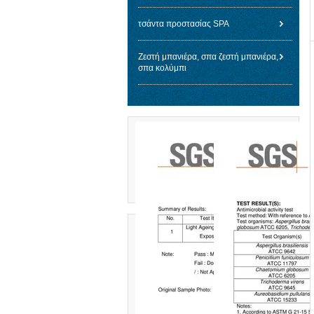
τσάντα προστασίας SPA
Ζεστή μπανιέρα, σπα ζεστή μπανιέρα,
σπα κολύμπι