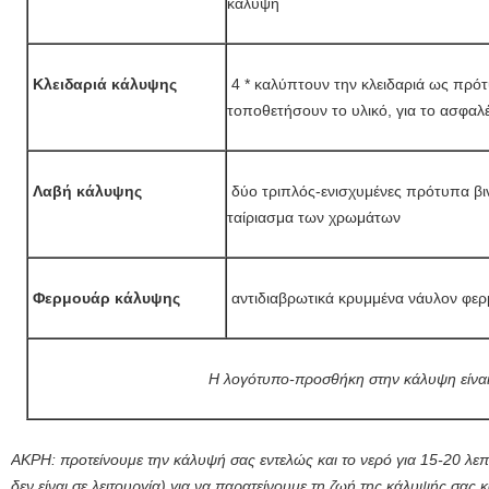
κάλυψη
Κλειδαριά κάλυψης
4 * καλύπτουν την κλειδαριά ως πρότ
τοποθετήσουν το υλικό, για το ασφαλέ
Λαβή κάλυψης
δύο τριπλός-ενισχυμένες πρότυπα βιν
ταίριασμα των χρωμάτων
Φερμουάρ κάλυψης
αντιδιαβρωτικά κρυμμένα νάυλον φερμ
Η λογότυπο-προσθήκη στην κάλυψη είναι
ΑΚΡΗ: προτείνουμε την κάλυψή σας εντελώς και το νερό για 15-20 λεπ
δεν είναι σε λειτουργία) για να παρατείνουμε τη ζωή της κάλυψής σας 