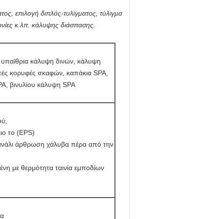
ς, επιλογή διπλός-τυλίγματος, τύλιγμα
ωνίες κ.λπ. κάλυψης διάσπασης.
υπαίθρια κάλυψη δινών, κάλυψη
υτές κορυφές σκαφών, καπάκια SPA,
A, βινυλίου κάλυψη SPA
ού,
ιο το (EPS)
κανάλι άρθρωση χάλυβα πέρα από την
ένη με θερμότητα ταινία εμποδίων
τα