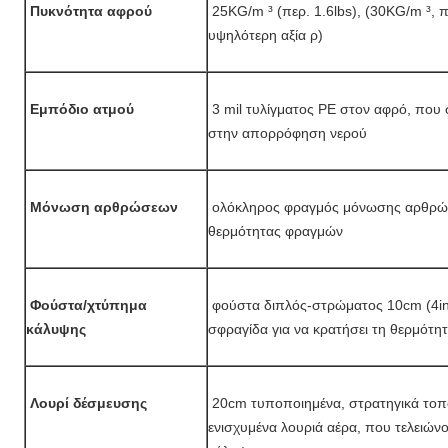
Πυκνότητα αφρού
25KG/m ³ (περ. 1.6lbs), (30KG/m ³, πε
υψηλότερη αξία ρ)
Εμπόδιο ατμού
3 mil τυλίγματος PE στον αφρό, που σ
στην απορρόφηση νερού
Μόνωση αρθρώσεων
ολόκληρος φραγμός μόνωσης αρθρώσ
θερμότητας φραγμών
Φούστα/χτύπημα
φούστα διπλός-στρώματος 10cm (4i
κάλυψης
σφραγίδα για να κρατήσει τη θερμότη
Λουρί δέσμευσης
20cm τυποποιημένα, στρατηγικά τοπ
ενισχυμένα λουριά αέρα, που τελειώνο