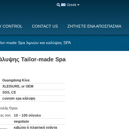
Greek
Y CONTROL
CONTACT US
ΖΗΤΉΣΤΕ ΈΝΑ ΑΠΌΣΠΑΣΜΑ
lor-made Spa λιμνών και καλύψεις SPA
άλυψης Tailor-made Spa
Guangdong Κίνα
XLEISURE, or OEM
SGS, CE
custom spa κάλυψη
ολής Όροι:
ας min:
10 ~ 100 σύνολο
negotiate
κιβώτιο ή πλαστική τσάντα