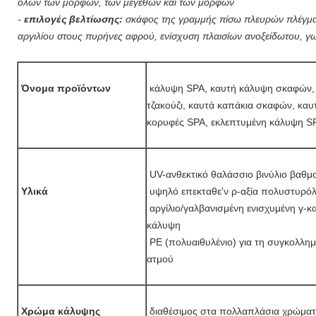
όλων των μορφών, των μεγεθών και των μορφών
-
επιλογές βελτίωσης:
σκάφος της γραμμής πίσω πλευρών πλέγματο
αργιλίου στους πυρήνες αφρού, ενίσχυση πλαισίων ανοξείδωτου, γ
Όνομα προϊόντων
κάλυψη SPA, καυτή κάλυψη σκαφών, 
τζακούζι, καυτά καπάκια σκαφών, κα
κορυφές SPA, εκλεπτυμένη κάλυψη SP
UV-ανθεκτικό θαλάσσιο βινύλιο βαθμ
Υλικά
υψηλό επεκταθε'ν ρ-αξία πολυστυρόλ
αργίλιο/γαλβανισμένη ενισχυμένη γ-
κάλυψη
PE (πολυαιθυλένιο) για τη συγκολλημ
ατμού
Χρώμα κάλυψης
διαθέσιμος στα πολλαπλάσια χρώμα