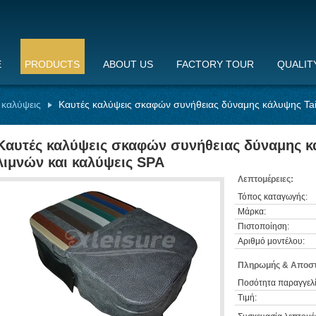
E
PRODUCTS
ABOUT US
FACTORY TOUR
QUALIT
 καλύψεις
Καυτές καλύψεις σκαφών συνήθειας δύναμης κάλυψης Tai
Καυτές καλύψεις σκαφών συνήθειας δύναμης κ
λιμνών και καλύψεις SPA
Λεπτομέρειες:
Τόπος καταγωγής:
Μάρκα:
Πιστοποίηση:
Αριθμό μοντέλου:
Πληρωμής & Αποστ
Ποσότητα παραγγελί
Τιμή: