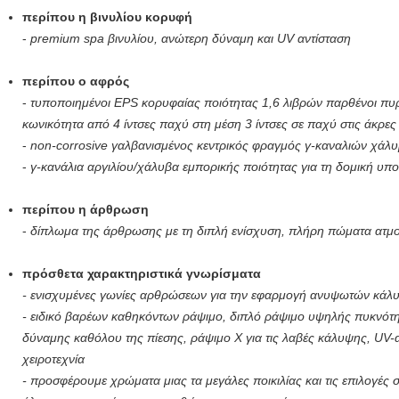
περίπου η βινυλίου κορυφή
-
premium spa βινυλίου, ανώτερη δύναμη και UV αντίσταση
περίπου ο αφρός
-
τυποποιημένοι EPS κορυφαίας ποιότητας 1,6 λιβρών παρθένοι πυρ
κωνικότητα από 4 ίντσες παχύ στη μέση 3 ίντσες σε παχύ στις άκρες
-
non-corrosive γαλβανισμένος κεντρικός φραγμός γ-καναλιών χάλ
-
γ-κανάλια αργιλίου/χάλυβα εμπορικής ποιότητας για τη δομική υπο
περίπου η άρθρωση
-
δίπλωμα της άρθρωσης με τη διπλή ενίσχυση, πλήρη πώματα ατ
πρόσθετα χαρακτηριστικά γνωρίσματα
- ενισχυμένες γωνίες αρθρώσεων για την εφαρμογή ανυψωτών κάλ
- ειδικό βαρέων καθηκόντων ράψιμο, διπλό ράψιμο υψηλής πυκνότητ
δύναμης καθόλου της πίεσης, ράψιμο Χ για τις λαβές κάλυψης, UV-
χειροτεχνία
- προσφέρουμε χρώματα μιας τα μεγάλες ποικιλίας και τις επιλογές 