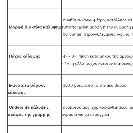
συνήθεια-κάνω--μέτρο, κατάλληλο στ
Μορφή & ακτίνα κάλυψης
τυποποιημένη μορφή ή την ανώμαλη
90°corner, στρογγυλευμένες γωνίες ή
Πάχος κάλυψης
4» - 3», 4inch κατά μήκος της άρθρωσ
- 4», ή άλλο πάχος κατόπιν αιτήσεως)
Ικανότητα βάρους
300 λίβρες. από το στατικό βάρος
κάλυψης
Underside κάλυψης
αναπνεύσιμος, χημικός-ανθεκτικός, με
σκάφος της γραμμής
υγρασία για να στραγγίξει