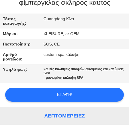
φίμπεργκλας σκληρός καυτός
ΠΟΙΟΤΙΚΌΣ
Τόπος
Guangdong Κίνα
ΈΛΕΓΧΟΣ
καταγωγής:
Μάρκα:
XLEISURE, or OEM
ΕΠΑΦΉ
Πιστοποίηση:
SGS, CE
Αριθμό
custom spa κάλυψη
ΖΗΤΉΣΤΕ
μοντέλου:
ΈΝΑ
Υψηλό φως:
καυτές καλύψεις σκαφών συνήθειας και καλύψεις
SPA
ΑΠΌΣΠΑΣΜΑ
,
μονωμένη κάλυψη SPA
SITEMAP
ΕΠΑΦΉ!
PRIVACY
ΛΕΠΤΟΜΈΡΕΙΕΣ
POLICY