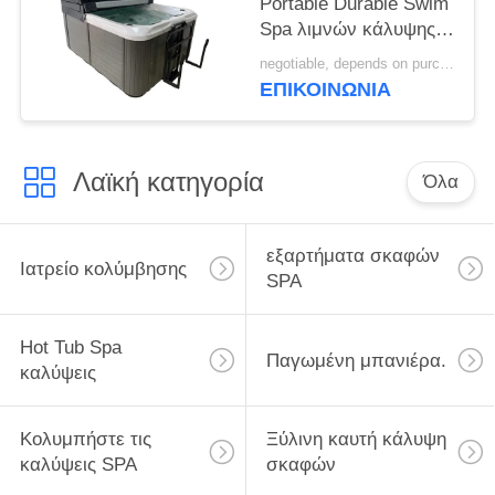
Portable Durable Swim
Spa λιμνών κάλυψης
Vinyl Spa κάλυψη
negotiable, depends on purchase volume MOQ:10 ~ 100 σύνολο
για???????????
ΕΠΙΚΟΙΝΩΝΊΑ
κολυμπά την καυτή
σκάφη για την υδρο
σκάφη θεραπείας
Λαϊκή κατηγορία
Όλα
εξαρτήματα σκαφών
Ιατρείο κολύμβησης
SPA
Hot Tub Spa
Παγωμένη μπανιέρα.
καλύψεις
Κολυμπήστε τις
Ξύλινη καυτή κάλυψη
καλύψεις SPA
σκαφών