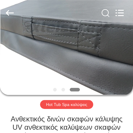
Limited.
All
Rights
Reserved.
Developed
by
ECER
ΑΡΧΙΚΉ
ΣΕΛΊΔΑ
ΠΡΟΪΌΝΤΑ
ΣΧΕΤΙΚΆ
ΜΕ
ΕΜΆΣ
Hot Tub Spa καλύψεις
ΓΎΡΟΣ
Ανθεκτικός δινών σκαφών κάλυψης
ΕΡΓΟΣΤΑΣΊΩΝ
UV ανθεκτικός καλύψεων σκαφών