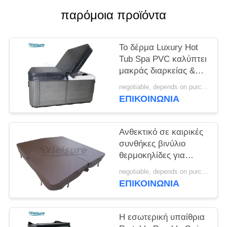
παρόμοια προϊόντα
Το δέρμα Luxury Hot
Tub Spa PVC καλύπτει
μακράς διαρκείας &
τον ειδικό για Acrylic
negotiable, depends on purchase volume MOQ:10 ~ 100 σύνολο
Spa
ΕΠΙΚΟΙΝΩΝΊΑ
Ανθεκτικό σε καιρικές
συνθήκες βινύλιο
θερμοκηλίδες για
κατοικίες πάχος 7cm
negotiable, depends on purchase volume MOQ:10 ~ 100 σύνολο
ΕΠΙΚΟΙΝΩΝΊΑ
Η εσωτερική υπαίθρια