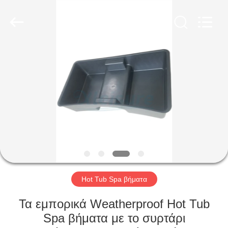
Limited.
All
Rights
Reserved.
Developed
by
ECER
ΑΡΧΙΚΉ
ΣΕΛΊΔΑ
ΠΡΟΪΌΝΤΑ
ΣΧΕΤΙΚΆ
ΜΕ
ΕΜΆΣ
Hot Tub Spa βήματα
ΓΎΡΟΣ
Τα εμπορικά Weatherproof Hot Tub
ΕΡΓΟΣΤΑΣΊΩΝ
Spa βήματα με το συρτάρι