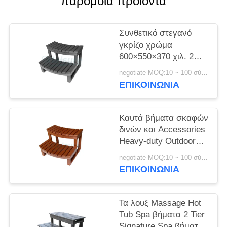
παρόμοια προϊόντα
Συνθετικό στεγανό
γκρίζο χρώμα
600×550×370 χιλ. 2
Tier Hot Tub Spa
negotiate MOQ:10 ~ 100 σύνολο
βημάτων
ΕΠΙΚΟΙΝΩΝΊΑ
Καυτά βήματα σκαφών
δινών και Accessories
Heavy-duty Outdoor
Spa βήματα
negotiate MOQ:10 ~ 100 σύνολο
ΕΠΙΚΟΙΝΩΝΊΑ
Τα λουξ Massage Hot
Tub Spa βήματα 2 Tier
Signature Spa βήματα