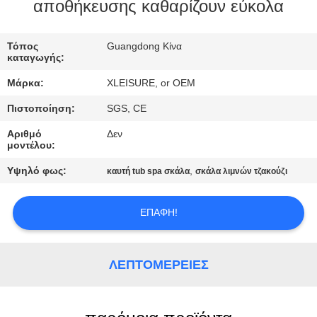
αποθήκευσης καθαρίζουν εύκολα
ΠΟΙΟΤΙΚΌΣ
Τόπος
Guangdong Κίνα
ΈΛΕΓΧΟΣ
καταγωγής:
Μάρκα:
XLEISURE, or OEM
ΕΠΑΦΉ
Πιστοποίηση:
SGS, CE
Αριθμό
Δεν
ΖΗΤΉΣΤΕ
μοντέλου:
ΈΝΑ
Υψηλό φως:
,
καυτή tub spa σκάλα
σκάλα λιμνών τζακούζι
ΑΠΌΣΠΑΣΜΑ
ΕΠΑΦΉ!
SITEMAP
ΛΕΠΤΟΜΈΡΕΙΕΣ
PRIVACY
POLICY