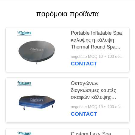
παρόμοια προϊόντα
Portable Inflatable Spa
κάλυψης η κάλυψη
Thermal Round Spa
φυσαλίδων
negotiate MOQ:10 ~ 100 σύνολο
προσαρμόζει το
CONTACT
μέγεθος
Οκταγώνων
διογκώσιμες καυτές
σκαφών κάλυψης
ενεργειακής
negotiate MOQ:10 ~ 100 σύνολο
αποδοτικότητας
CONTACT
Outdoor Spa καλύψεις
Custom Lazy Spa