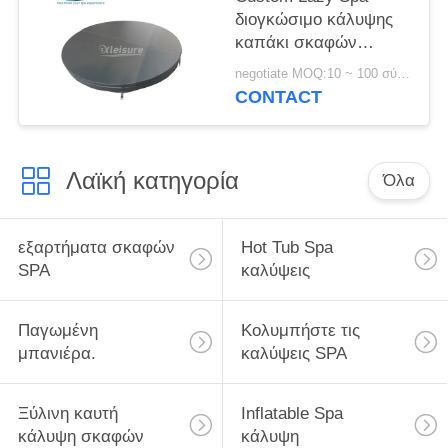
διογκώσιμο κάλυψης
καπάκι σκαφών
μόνωσης μαύρο
negotiate MOQ:10 ~ 100 σύνολο
στρογγυλό καυτό
CONTACT
Λαϊκή κατηγορία
Όλα
εξαρτήματα σκαφών
Hot Tub Spa
SPA
καλύψεις
Παγωμένη
Κολυμπήστε τις
μπανιέρα.
καλύψεις SPA
Ξύλινη καυτή
Inflatable Spa
κάλυψη σκαφών
κάλυψη