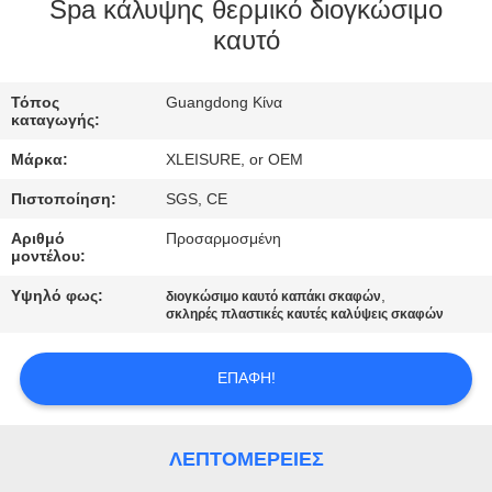
CONTROL
Spa κάλυψης θερμικό διογκώσιμο
καυτό
CONTACT
Τόπος
Guangdong Κίνα
US
καταγωγής:
Μάρκα:
XLEISURE, or OEM
REQUEST
Πιστοποίηση:
SGS, CE
A
Αριθμό
Προσαρμοσμένη
QUOTE
μοντέλου:
Υψηλό φως:
,
διογκώσιμο καυτό καπάκι σκαφών
σκληρές πλαστικές καυτές καλύψεις σκαφών
SITEMAP
ΕΠΑΦΉ!
PRIVACY
POLICY
ΛΕΠΤΟΜΈΡΕΙΕΣ